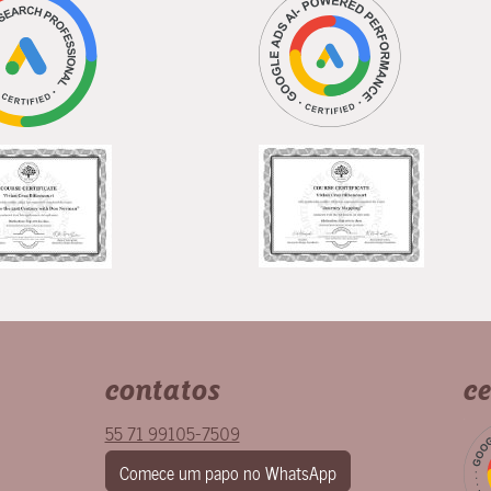
contatos
ce
55 71 99105-7509
Comece um papo no WhatsApp