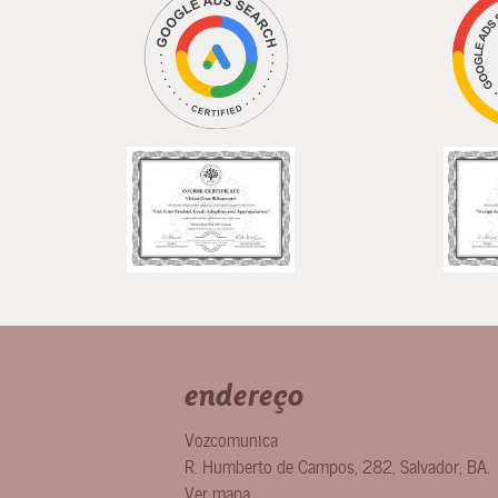
endereço
Vozcomunica
R. Humberto de Campos, 282
,
Salvador
,
BA
.
Ver mapa