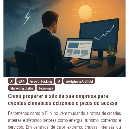
AI
GA4
Growth Hacking
IA
Inteligência Artificial
Marketing digital
Tecnologia
Como preparar o site da sua empresa para
eventos climáticos extremos e picos de acesso
Fenômenos como o El Niño vêm mudando a rotina de cidades
inteiras e afetando setores como energia, turismo, comércio e
serviços. Em cenários de calor extremo, chuvas intensas ou