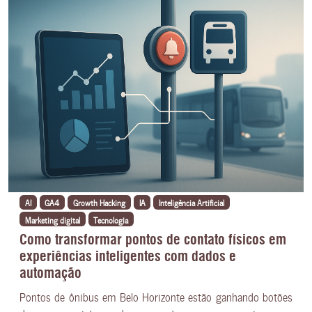
AI
GA4
Growth Hacking
IA
Inteligência Artificial
Marketing digital
Tecnologia
Como transformar pontos de contato físicos em
experiências inteligentes com dados e
automação
Pontos de ônibus em Belo Horizonte estão ganhando botões