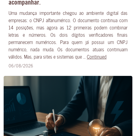
acompanhar.
Uma mudança importante chegou ao ambiente digital das
empresas: o CNPJ alfanumérico. O documento continua com
14 posições, mas agora as 12 primeiras podem combinar
letras e números. Os dois dígitos verificadores finais
permanecem numéricos. Para quem já possui um CNPJ
numérico, nada muda. Os documentos atuais continuam
válidos. Mas, para sites e sistemas que …
Continued
06/08/2026