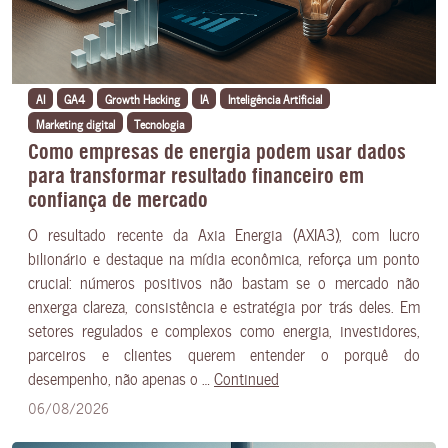
AI
GA4
Growth Hacking
IA
Inteligência Artificial
Marketing digital
Tecnologia
Como empresas de energia podem usar dados
para transformar resultado financeiro em
confiança de mercado
O resultado recente da Axia Energia (AXIA3), com lucro
bilionário e destaque na mídia econômica, reforça um ponto
crucial: números positivos não bastam se o mercado não
enxerga clareza, consistência e estratégia por trás deles. Em
setores regulados e complexos como energia, investidores,
parceiros e clientes querem entender o porquê do
desempenho, não apenas o …
Continued
06/08/2026