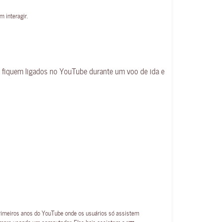
 interagir.
e fiquem ligados no YouTube durante um voo de ida e
primeiros anos do YouTube onde os usuários só assistem
empre usando um computador. Eles hoje assistem a
um