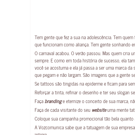
Tem gente que fez a sua na adolescência. Tem quem 
que funcionam como aliança. Tem gente sonhando em 
O carnaval acabou. O verão passou. Mas quem cria 
sempre. E como em toda história de sucesso, ela tam
você se acostuma e ela já passa a ser uma marca da 
que pegam e não largam. São imagens que a gente se 
Se tattoos são tingidas na epiderme e ficam para s
Reforçar a tinta, refinar o desenho e ter seu slogan 
Faça
branding
e eternize o conceito de sua marca, n
Faça de cada visitante do seu
website
uma mente tatu
Coloque sua campanha promocional tão bela quanto a
A Vozcomunica sabe que a tatuagem de sua empresa m
inteiro.