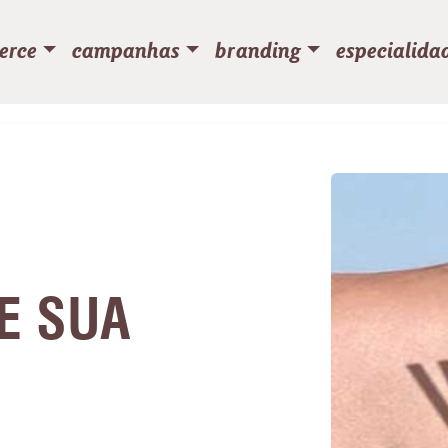
erce
campanhas
branding
especialida
E SUA