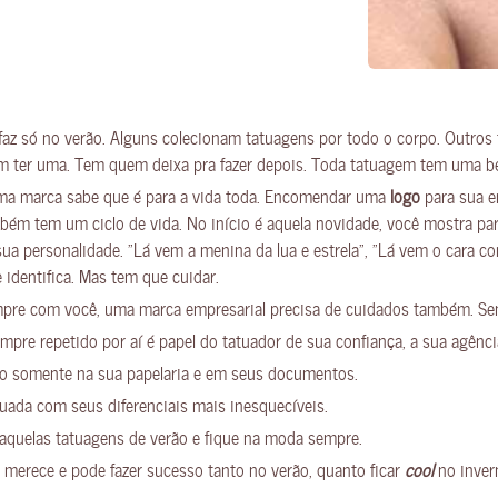
faz só no verão. Alguns colecionam tatuagens por todo o corpo. Outros
ter uma. Tem quem deixa pra fazer depois. Toda tatuagem tem uma bela 
uma marca sabe que é para a vida toda. Encomendar uma
logo
para sua e
bém tem um ciclo de vida. No início é aquela novidade, você mostra par
sua personalidade. “Lá vem a menina da lua e estrela”, “Lá vem o cara 
identifica. Mas tem que cuidar.
empre com você, uma marca empresarial precisa de cuidados também. Se
sempre repetido por aí é papel do tatuador de sua confiança, a sua agênci
ão somente na sua papelaria e em seus documentos.
ada com seus diferenciais mais inesquecíveis.
quelas tatuagens de verão e fique na moda sempre.
erece e pode fazer sucesso tanto no verão, quanto ficar
cool
no invern