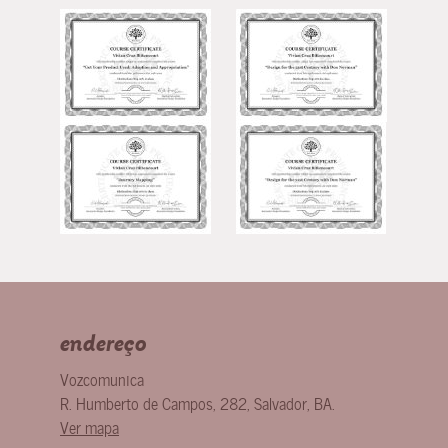
endereço
Vozcomunica
R. Humberto de Campos, 282
,
Salvador
,
BA
.
Ver mapa