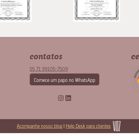
contatos
ce
55 71 99105-7509
Comece um papo no WhatsApp
Instagram
LinkedIn
Acompanhe nosso blog
|
Help Desk para clientes