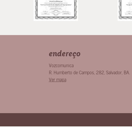
endereço
Vozcomunica
R. Humberto de Campos, 282
,
Salvador
,
BA
.
Ver mapa