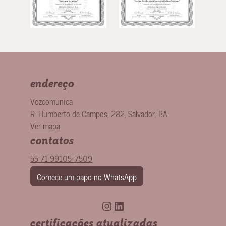
endereço
Vozcomunica
R. Humberto de Campos, 282
,
Salvador
,
BA
.
Ver mapa
contatos
55 71 99105-7509
Comece um papo no WhatsApp
Instagram
LinkedIn
certificações atualizadas