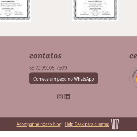
contatos
ce
55 71 99105-7509
Comece um papo no WhatsApp
Instagram
LinkedIn
Acompanhe nosso blog
|
Help Desk para clientes