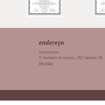
endereço
Vozcomunica
R. Humberto de Campos, 282
,
Salvador
,
BA
.
Ver mapa