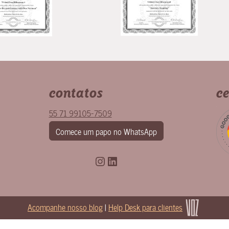
contatos
ce
55 71 99105-7509
Comece um papo no WhatsApp
Instagram
LinkedIn
Acompanhe nosso blog
|
Help Desk para clientes