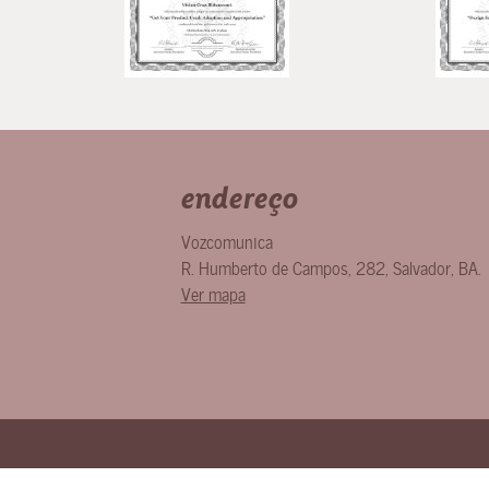
endereço
Vozcomunica
R. Humberto de Campos, 282
,
Salvador
,
BA
.
Ver mapa