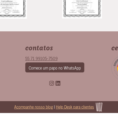
contatos
ce
55 71 99105-7509
Comece um papo no WhatsApp
Instagram
LinkedIn
Acompanhe nosso blog
|
Help Desk para clientes