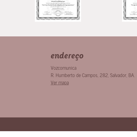
endereço
Vozcomunica
R. Humberto de Campos, 282
,
Salvador
,
BA
.
Ver mapa