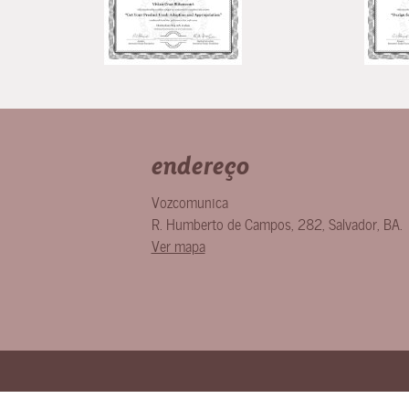
endereço
Vozcomunica
R. Humberto de Campos, 282
,
Salvador
,
BA
.
Ver mapa