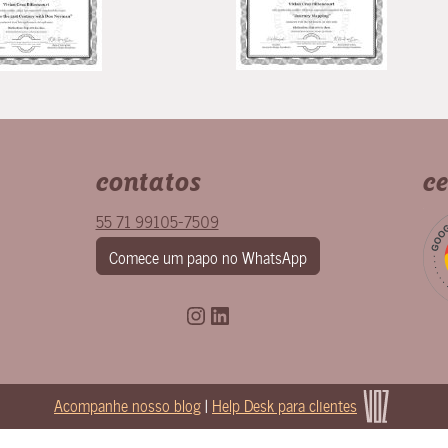
contatos
ce
55 71 99105-7509
Comece um papo no WhatsApp
Instagram
LinkedIn
Acompanhe nosso blog
|
Help Desk para clientes