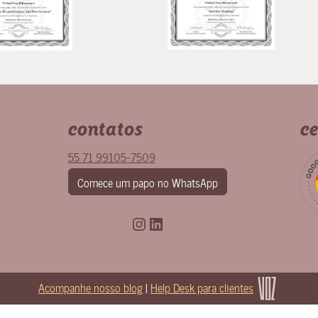
contatos
ce
55 71 99105-7509
Comece um papo no WhatsApp
Instagram
LinkedIn
Acompanhe nosso blog
|
Help Desk para clientes