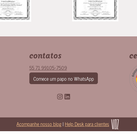
contatos
ce
55 71 99105-7509
Comece um papo no WhatsApp
Instagram
LinkedIn
Acompanhe nosso blog
|
Help Desk para clientes