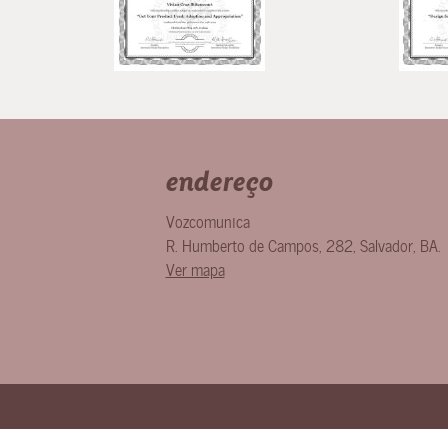
endereço
Vozcomunica
R. Humberto de Campos, 282
,
Salvador
,
BA
.
Ver mapa