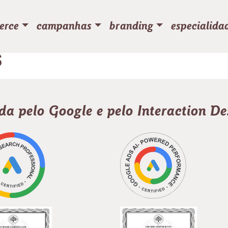
erce
campanhas
branding
especialida
S
ada pelo Google e pelo Interaction D