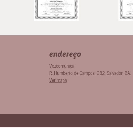
endereço
Vozcomunica
R. Humberto de Campos, 282
,
Salvador
,
BA
.
Ver mapa