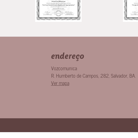
endereço
Vozcomunica
R. Humberto de Campos, 282
,
Salvador
,
BA
.
Ver mapa