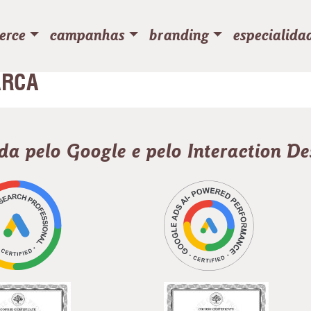
erce
campanhas
branding
especialida
ARCA
ada pelo Google e pelo Interaction D