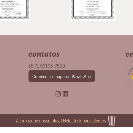
contatos
ce
55 71 99105-7509
Comece um papo no WhatsApp
Instagram
LinkedIn
Acompanhe nosso blog
|
Help Desk para clientes