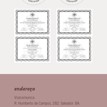
endereço
Vozcomunica
R. Humberto de Campos, 282
,
Salvador
,
BA
.