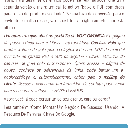
segunda versão e insira um call to action “baixe o PDF com dicas
para o uso do produto escolhido”. Se sua taxa de conversão para o
envio de e-mails crescer, vale substituir a página anterior por esta
última.
Um outro exemplo atual no portfólio da VOZCOMUNICA
é a página
de pouso criada para a fábrica soteropolitana
Camisas Polo
que
produz a linha de gola polo ecológica feita com 50% de material
reciclado de garrafa PET e 50% de algodão – LINHA ECOLINE de
camisas de gola polo promocionais.
Quem acessa a página de
pouso, conhece os diferenciais da linha, pode baixar um e-
book/catálogo e, automaticamente,
entrar para o
mailing do
cliente
. Acesse e veja como um formulário de contato pode servir
para mensurar resultados. –
BAIXE O EBOOK
.
Agora você já pode perguntar ao seu cliente: cara ou coroa?
Leia também:
“Como Montar Um Negócio De Sucesso Usando A
Pesquisa De Palavras-Chave Do Google.”