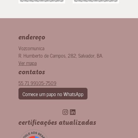
endereço
Vozcomunica
R. Humberto de Campos, 282
,
Salvador
,
BA
.
Ver mapa
contatos
55 71 99105-7509
Comece um papo no WhatsApp
Instagram
LinkedIn
certificações atualizadas