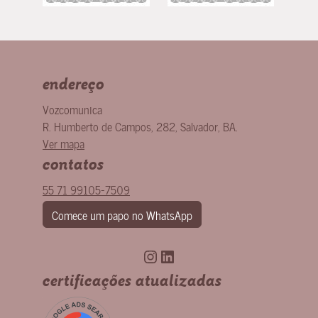
endereço
Vozcomunica
R. Humberto de Campos, 282
,
Salvador
,
BA
.
Ver mapa
contatos
55 71 99105-7509
Comece um papo no WhatsApp
Instagram
LinkedIn
certificações atualizadas