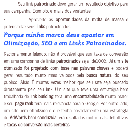
– Seu
link patrocinado
deve gerar um
resultado objetivo
para
sua campanha. Exemplo: e-mails dos visitantes
– Aproveite as
oportunidades da mídia de massa
e
potencialize seus
links
patrocinados
Porque minha marca deve apostar em
Otimização, SEO e em Links Patrocinados.
Racionalmente falando, não é provável que sua taxa de conversão
em uma campanha de
links patrocinados
seja de100%. Já um
site
otimizado foi projetado com base nas palavras-chaves
e poderá
gerar resultado muito mais valiosos pela
busca natural
do seu
público. Aliás. É muitas vezes melhor que seu site seja buscado
diretamente pelo seu link. Um site que teve uma estratégia bem
trabalhada de
link building
terá uma
encontrabilidade
muito maior
e seu
page rank
terá mais relevância para o Google. Por outro lado,
um site bem otimizado e que tenha paralelamente uma estratégia
de
AdWords bem conduzida
terá resultados muito mais definitivos
e
taxas de conversão mais certeiras
.