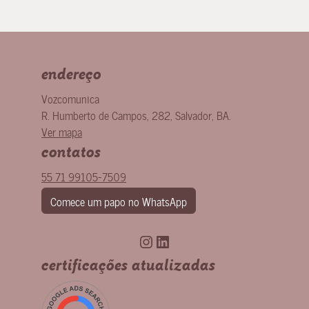
endereço
Vozcomunica
R. Humberto de Campos, 282
,
Salvador
,
BA
.
Ver mapa
contatos
55 71 99105-7509
Comece um papo no WhatsApp
Instagram
LinkedIn
certificações atualizadas