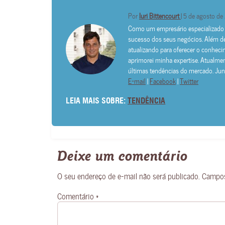
Por
Iuri Bittencourt
| 5 de agosto d
Como um empresário especializado e
sucesso dos seus negócios. Além d
atualizando para oferecer o conheci
aprimorei minha expertise. Atualmen
últimas tendências do mercado. Junt
E-mail
|
Facebook
|
Twitter
LEIA MAIS SOBRE:
TENDÊNCIA
Deixe um comentário
O seu endereço de e-mail não será publicado.
Campos
Comentário
*