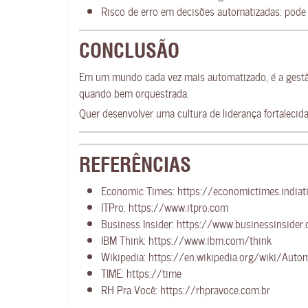
Risco de erro em decisões automatizadas: pod
CONCLUSÃO
Em um mundo cada vez mais automatizado, é a gestão 
quando bem orquestrada.
Quer desenvolver uma cultura de liderança fortalecid
REFERÊNCIAS
Economic Times:
https://economictimes.india
ITPro:
https://www.itpro.com
Business Insider:
https://www.businessinsider
IBM Think:
https://www.ibm.com/think
Wikipedia:
https://en.wikipedia.org/wiki/Auto
TIME:
https://time
RH Pra Você:
https://rhpravoce.com.br