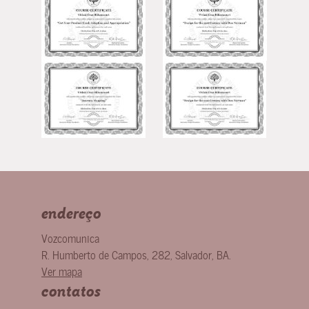
endereço
Vozcomunica
R. Humberto de Campos, 282
,
Salvador
,
BA
.
Ver mapa
contatos