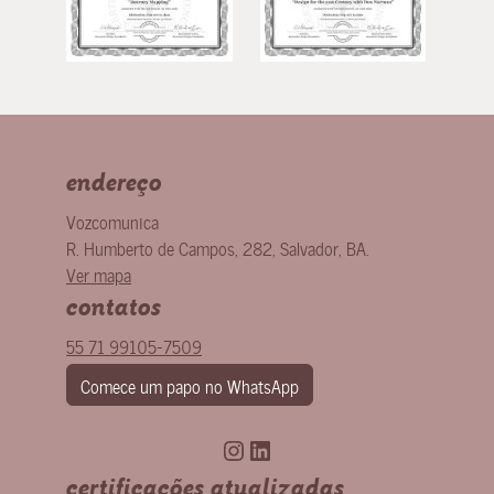
endereço
Vozcomunica
R. Humberto de Campos, 282
,
Salvador
,
BA
.
Ver mapa
contatos
55 71 99105-7509
Comece um papo no WhatsApp
Instagram
LinkedIn
certificações atualizadas