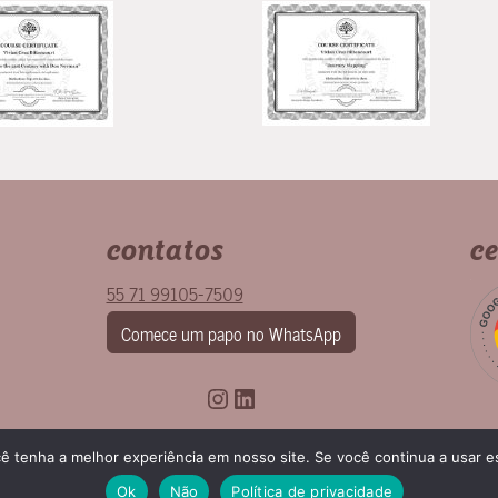
contatos
ce
55 71 99105-7509
Comece um papo no WhatsApp
Instagram
LinkedIn
cê tenha a melhor experiência em nosso site. Se você continua a usar es
Ok
Não
Política de privacidade
Acompanhe nosso blog
|
Help Desk para clientes