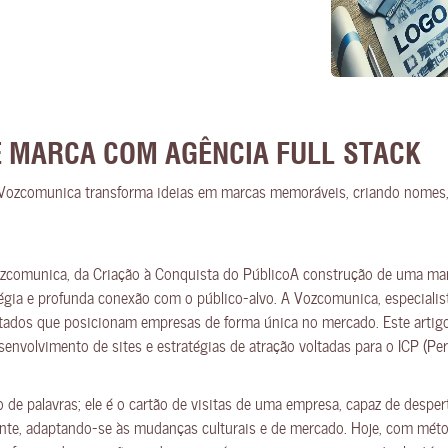
E MARCA COM AGÊNCIA FULL STACK
zcomunica transforma ideias em marcas memoráveis, criando nomes, ide
zcomunica, da Criação à Conquista do PúblicoA construção de uma marc
tégia e profunda conexão com o público-alvo. A Vozcomunica, especialis
tados que posicionam empresas de forma única no mercado. Este artig
volvimento de sites e estratégias de atração voltadas para o ICP (Perfil
e palavras; ele é o cartão de visitas de uma empresa, capaz de despe
nte, adaptando-se às mudanças culturais e de mercado. Hoje, com mét