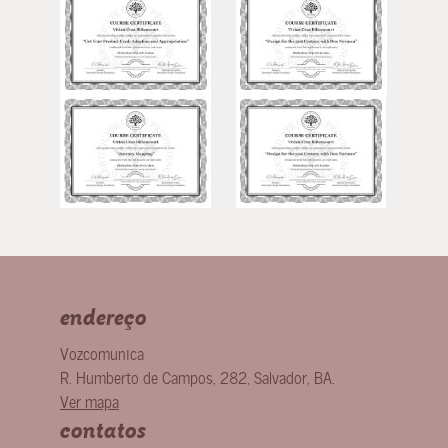
endereço
Vozcomunica
R. Humberto de Campos, 282
,
Salvador
,
BA
.
Ver mapa
contatos