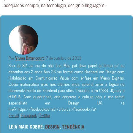
adequados sempre, na tecnologia, design e linguagem.
Por
Vivian Bittencourt
| 7 de outubro de 2013
Sou de 82, da era do não line. Meu pai dava papel continuo p/ eu
desenhar aos 2 anos. Aos 23 me formei como Bacharel em Design com
Habilitação em Comunicação Visual com ênfase em Meios Digitais.
Odeio matemática, mas nos últimos anos, aprendi amar a lógica no
desenvolvimento de Frontend para sites. Trabalho com CSS3, JQuery e
HTML5. Amo quadrinhos, arte concreta e cultura pop e me tornei
especialista em Design UX. <a
href="https://facebook.com.br/vibcruz">Facebook</a>
E-mail
|
Facebook
|
Twitter
LEIA MAIS SOBRE:
DESIGN
,
TENDÊNCIA