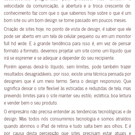
velocidade da comunicação, a abertura e a troca crescente de
conhecimento faz com que o que sabemos hoje sobre o que é um
bom site ou um bom design se torne passado em poucos meses.
Criação de sites hoje, no ponto de vista de design, é saber que ele
pode ser aberto em um tela de celular pequeno ou em um monitor
full hd wide. E a grande tendência para isso é, em vez de pensar
formato a formato, devemos projetar um site como um líquido que
irá se espremer e se adequar a depender do seu recipiente.
Porém apenas deixá—lo líquido, sem limites, pode também trazer
resultados desagradáveis, por isso, existe uma técnica pensada por
designers que é um meio termo. Seria o design responsivo. Que
significa deixar o site flexível às esticadas e reduzidas de tela, mas
prevendo limites para o site manter seu estilo, estética, boa leitura
e vender bem o seu produto.
O empresário não precisa entender as tendencias tecnológicas e de
design. Mas todos nós consumimos tecnologia e somos atraídos
quando abrimos o iPad de retina e tudo salta bem aos olhos. E é
por causa desta percepção que sites precisam estar atuais e