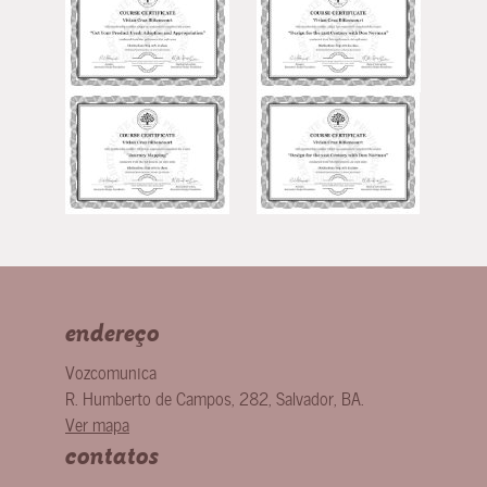
endereço
Vozcomunica
R. Humberto de Campos, 282
,
Salvador
,
BA
.
Ver mapa
contatos