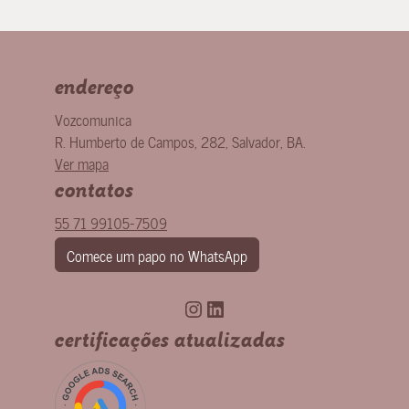
endereço
Vozcomunica
R. Humberto de Campos, 282
,
Salvador
,
BA
.
Ver mapa
contatos
55 71 99105-7509
Comece um papo no WhatsApp
Instagram
LinkedIn
certificações atualizadas