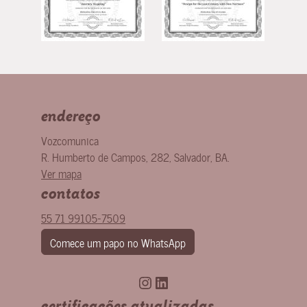
endereço
Vozcomunica
R. Humberto de Campos, 282
,
Salvador
,
BA
.
Ver mapa
contatos
55 71 99105-7509
Comece um papo no WhatsApp
Instagram
LinkedIn
certificações atualizadas