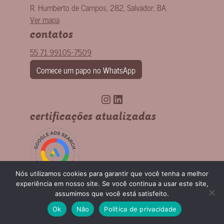
R. Humberto de Campos, 282
,
Salvador
,
BA
.
Ver mapa
contatos
55 71 99105-7509
Comece um papo no WhatsApp
Instagram
LinkedIn
certificações atualizadas
Nós utilizamos cookies para garantir que você tenha a melhor
experiência em nosso site. Se você continua a usar este site,
assumimos que você está satisfeito.
Ok
Não
Política de privacidade
Acompanhe nosso blog
|
Help Desk para clientes