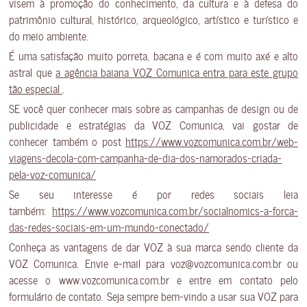
visem à promoção do conhecimento, da cultura e à defesa do
patrimônio cultural, histórico, arqueológico, artístico e turístico e
do meio ambiente.
É uma satisfação muito porreta, bacana e é com muito axé e alto
astral que
a agência baiana VOZ Comunica entra para este grupo
tão especial
.
SE você quer conhecer mais sobre as campanhas de design ou de
publicidade e estratégias da VOZ Comunica, vai gostar de
conhecer também o post
https://www.vozcomunica.com.br/web-
viagens-decola-com-campanha-de-dia-dos-namorados-criada-
pela-voz-comunica/
Se seu interesse é por redes sociais leia
também:
https://www.vozcomunica.com.br/socialnomics-a-forca-
das-redes-sociais-em-um-mundo-conectado/
Conheça as vantagens de dar VOZ à sua marca sendo cliente da
VOZ Comunica. Envie e-mail para voz@vozcomunica.com.br ou
acesse o www.vozcomunica.com.br e entre em contato pelo
formulário de contato. Seja sempre bem-vindo a usar sua VOZ para